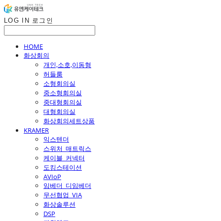
LOG IN
로그인
HOME
화상회의
개인,소호,이동형
허들룸
소형회의실
중소형회의실
중대형회의실
대형회의실
화상회의세트상품
KRAMER
익스텐더
스위처_매트릭스
케이블_커넥터
도킹스테이션
AVIoP
임베더_디임베더
무선협업_VIA
화상솔루션
DSP