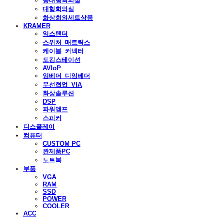
중대형회의실
대형회의실
화상회의세트상품
KRAMER
익스텐더
스위처_매트릭스
케이블_커넥터
도킹스테이션
AVIoP
임베더_디임베더
무선협업_VIA
화상솔루션
DSP
파워앰프
스피커
디스플레이
컴퓨터
CUSTOM PC
완제품PC
노트북
부품
VGA
RAM
SSD
POWER
COOLER
ACC