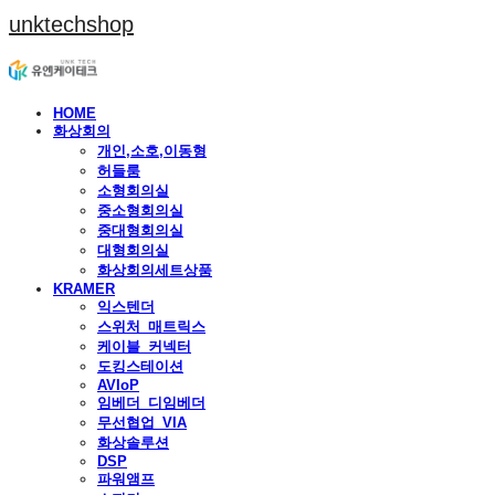
unktechshop
HOME
화상회의
개인,소호,이동형
허들룸
소형회의실
중소형회의실
중대형회의실
대형회의실
화상회의세트상품
KRAMER
익스텐더
스위처_매트릭스
케이블_커넥터
도킹스테이션
AVIoP
임베더_디임베더
무선협업_VIA
화상솔루션
DSP
파워앰프