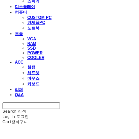
스피커
디스플레이
컴퓨터
CUSTOM PC
완제품PC
노트북
부품
VGA
RAM
SSD
POWER
COOLER
ACC
웹캠
헤드셋
마우스
키보드
리퍼
Q&A
Search
검색
Log In
로그인
Cart
장바구니