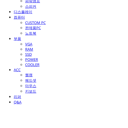
파워앰프
스피커
디스플레이
컴퓨터
CUSTOM PC
완제품PC
노트북
부품
VGA
RAM
SSD
POWER
COOLER
ACC
웹캠
헤드셋
마우스
키보드
리퍼
Q&A