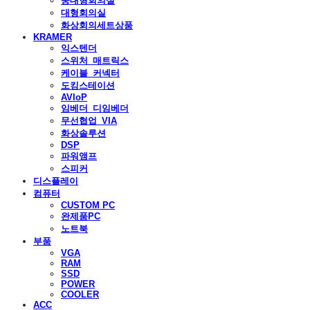
중대형회의실
대형회의실
화상회의세트상품
KRAMER
익스텐더
스위처_매트릭스
케이블_커넥터
도킹스테이션
AVIoP
임베더_디임베더
무선협업_VIA
화상솔루션
DSP
파워앰프
스피커
디스플레이
컴퓨터
CUSTOM PC
완제품PC
노트북
부품
VGA
RAM
SSD
POWER
COOLER
ACC