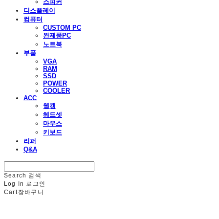
스피커
디스플레이
컴퓨터
CUSTOM PC
완제품PC
노트북
부품
VGA
RAM
SSD
POWER
COOLER
ACC
웹캠
헤드셋
마우스
키보드
리퍼
Q&A
Search
검색
Log In
로그인
Cart
장바구니