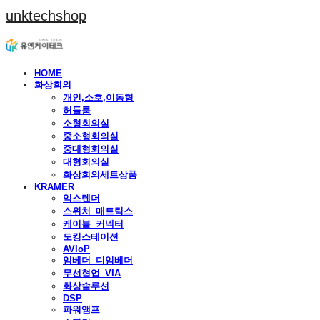
unktechshop
HOME
화상회의
개인,소호,이동형
허들룸
소형회의실
중소형회의실
중대형회의실
대형회의실
화상회의세트상품
KRAMER
익스텐더
스위처_매트릭스
케이블_커넥터
도킹스테이션
AVIoP
임베더_디임베더
무선협업_VIA
화상솔루션
DSP
파워앰프