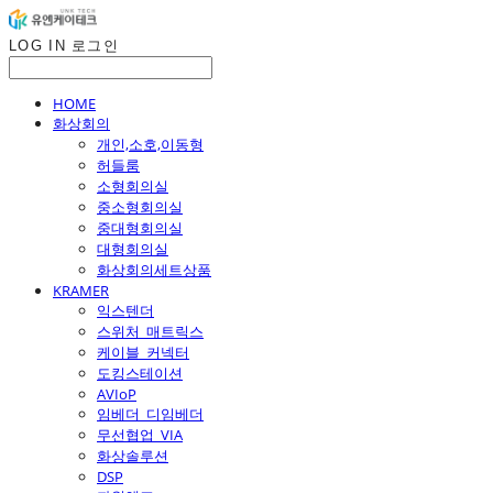
LOG IN
로그인
HOME
화상회의
개인,소호,이동형
허들룸
소형회의실
중소형회의실
중대형회의실
대형회의실
화상회의세트상품
KRAMER
익스텐더
스위처_매트릭스
케이블_커넥터
도킹스테이션
AVIoP
임베더_디임베더
무선협업_VIA
화상솔루션
DSP