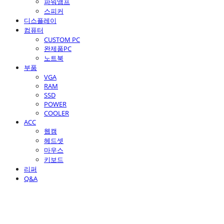
파워앰프
스피커
디스플레이
컴퓨터
CUSTOM PC
완제품PC
노트북
부품
VGA
RAM
SSD
POWER
COOLER
ACC
웹캠
헤드셋
마우스
키보드
리퍼
Q&A