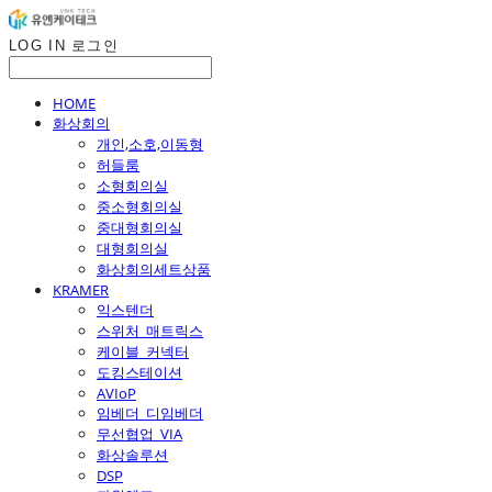
LOG IN
로그인
HOME
화상회의
개인,소호,이동형
허들룸
소형회의실
중소형회의실
중대형회의실
대형회의실
화상회의세트상품
KRAMER
익스텐더
스위처_매트릭스
케이블_커넥터
도킹스테이션
AVIoP
임베더_디임베더
무선협업_VIA
화상솔루션
DSP