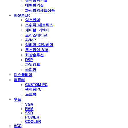
중대형회의실
대형회의실
화상회의세트상품
KRAMER
익스텐더
스위처_매트릭스
케이블_커넥터
도킹스테이션
AVIoP
임베더_디임베더
무선협업_VIA
화상솔루션
DSP
파워앰프
스피커
디스플레이
컴퓨터
CUSTOM PC
완제품PC
노트북
부품
VGA
RAM
SSD
POWER
COOLER
ACC