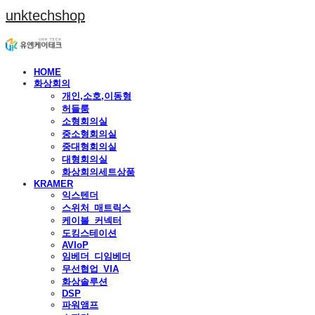
unktechshop
HOME
화상회의
개인,소호,이동형
허들룸
소형회의실
중소형회의실
중대형회의실
대형회의실
화상회의세트상품
KRAMER
익스텐더
스위처_매트릭스
케이블_커넥터
도킹스테이션
AVIoP
임베더_디임베더
무선협업_VIA
화상솔루션
DSP
파워앰프