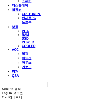
스피커
디스플레이
컴퓨터
CUSTOM PC
완제품PC
노트북
부품
VGA
RAM
SSD
POWER
COOLER
ACC
웹캠
헤드셋
마우스
키보드
리퍼
Q&A
Search
검색
Log In
로그인
Cart
장바구니