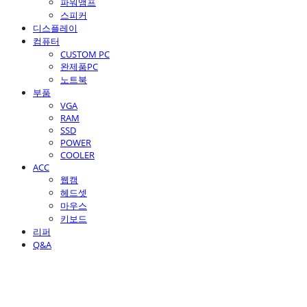
파워앰프
스피커
디스플레이
컴퓨터
CUSTOM PC
완제품PC
노트북
부품
VGA
RAM
SSD
POWER
COOLER
ACC
웹캠
헤드셋
마우스
키보드
리퍼
Q&A