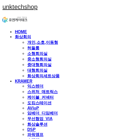
unktechshop
HOME
화상회의
개인,소호,이동형
허들룸
소형회의실
중소형회의실
중대형회의실
대형회의실
화상회의세트상품
KRAMER
익스텐더
스위처_매트릭스
케이블_커넥터
도킹스테이션
AVIoP
임베더_디임베더
무선협업_VIA
화상솔루션
DSP
파워앰프