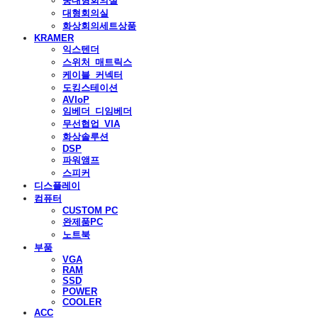
중대형회의실
대형회의실
화상회의세트상품
KRAMER
익스텐더
스위처_매트릭스
케이블_커넥터
도킹스테이션
AVIoP
임베더_디임베더
무선협업_VIA
화상솔루션
DSP
파워앰프
스피커
디스플레이
컴퓨터
CUSTOM PC
완제품PC
노트북
부품
VGA
RAM
SSD
POWER
COOLER
ACC