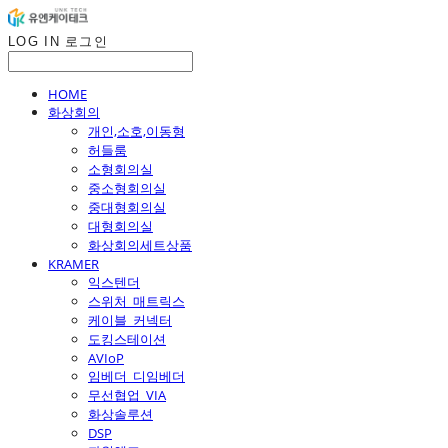
LOG IN
로그인
HOME
화상회의
개인,소호,이동형
허들룸
소형회의실
중소형회의실
중대형회의실
대형회의실
화상회의세트상품
KRAMER
익스텐더
스위처_매트릭스
케이블_커넥터
도킹스테이션
AVIoP
임베더_디임베더
무선협업_VIA
화상솔루션
DSP