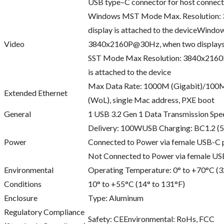
USB type–C connector for host connect
Windows MST Mode Max. Resolution: 
display is attached to the deviceWind
Video
3840x2160P@30Hz, when two displays 
SST Mode Max Resolution: 3840x2160P@
is attached to the device
Max Data Rate: 1000M (Gigabit)/10
Extended Ethernet
(WoL), single Mac address, PXE boot
General
1 USB 3.2 Gen 1 Data Transmission Spe
Delivery: 100WUSB Charging: BC1.2 (5
Power
Connected to Power via female USB-C 
Not Connected to Power via female US
Environmental
Operating Temperature: 0° to +70°C (3
Conditions
10° to +55°C (14° to 131°F)
Enclosure
Type: Aluminum
Regulatory Compliance
Safety: CEEnvironmental: RoHs, FCC