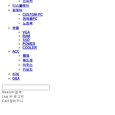
스피커
디스플레이
컴퓨터
CUSTOM PC
완제품PC
노트북
부품
VGA
RAM
SSD
POWER
COOLER
ACC
웹캠
헤드셋
마우스
키보드
리퍼
Q&A
Search
검색
Log In
로그인
Cart
장바구니