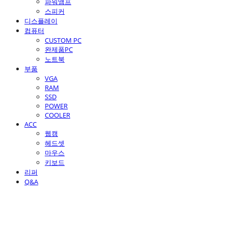
파워앰프
스피커
디스플레이
컴퓨터
CUSTOM PC
완제품PC
노트북
부품
VGA
RAM
SSD
POWER
COOLER
ACC
웹캠
헤드셋
마우스
키보드
리퍼
Q&A